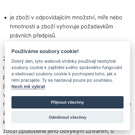
je zboží v odpovídajícím množství, míře nebo
hmotnosti a zboží vyhovuje požadavkům
právních předpisů.
Používáme soubory cookie!
2. Povinnosti z vadného plnění má prodávající
Dobrý den, tyto webové stránky používají nezbytné
nejméně v takovém rozsahu, v jakém trvají
soubory cookie k zajištění svého správného fungování
a sledovací soubory cookie k pochopení toho, jak s
povinnosti z vadného plnění výrobce. Kupující je
nimi pracujete. Ty se nastavují pouze po souhlasu.
jinak oprávněn uplatnit právo z vady, která se
Nech mě vybrat
vyskytne u spotřebního zboží v době dvaceti čtyř
Přijmout všechny
měsíců od převzetí. Toto ustanovení se nepoužije u
zboží prodávaného za nižší cenu na vadu, pro
Odmítnout všechny
kterou byla nižší cena ujednána, na opotřebení
zboží způsobené jeho obvyklým užíváním, u