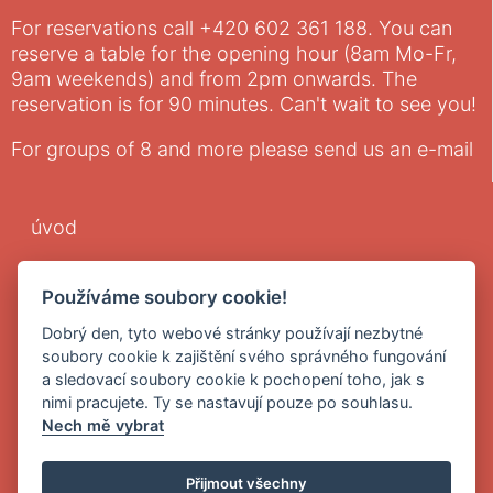
For reservations call +420 602 361 188. You can
reserve a table for the opening hour (8am Mo-Fr,
9am weekends) and from 2pm onwards. The
reservation is for 90 minutes. Can't wait to see you!
For groups of 8 and more please send us an e-mail
úvod
hledáme
Používáme soubory cookie!
menu
Dobrý den, tyto webové stránky používají nezbytné
soubory cookie k zajištění svého správného fungování
a sledovací soubory cookie k pochopení toho, jak s
Obchodní podmínky
nimi pracujete. Ty se nastavují pouze po souhlasu.
Nech mě vybrat
Zásady zpracování osobních údajů
Přijmout všechny
Elektronická evidence tržeb